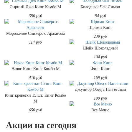
Сырный Джо Кинг Комбо M
Холодный Чай Лимон
390 руб
94 руб
Шримп Кинг
Мороженое Сникерс с Арахисом
239 руб
114 руб
Шейк Шоколадный
104 руб
Начос Кинг Кинг Комбо M
Фиш Кинг
410 руб
169 руб
Джуниор Обед с Наггетсами
Кинг креветки 15 шт. Кинг Комбо
199 руб
M
650 руб
Все Меню
Акции на сегодня