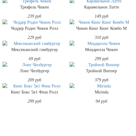
Трюфель Чикен
Карамельное Латте
239 руб
149 руб
Чеддер Родео Чикен Ролл
Чикен Кинг Кинг Комбо M
229 руб
310 руб
Мексиканский гамбургер
Моцарелла Чикен
69 руб
299 руб
Лонг Чизбургер
Тройной Воппер
209 руб
379 руб
Кинг Бокс 5в1 Фиш Ролл
Mirinda
299 руб
94 руб