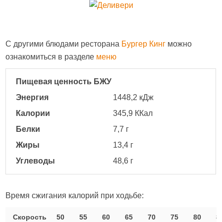
С другими блюдами ресторана
Бургер Кинг
можно
ознакомиться в разделе
меню
Пищевая ценность БЖУ
Энергия
1448,2 кДж
Калории
345,9 ККал
Белки
7,7 г
Жиры
13,4 г
Углеводы
48,6 г
Время сжигания калорий при ходьбе:
Скорость
50
55
60
65
70
75
80
8